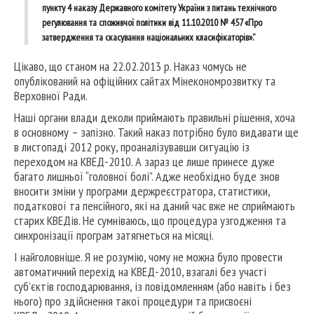
пункту 4 наказу Державного комітету України з питань технічного
регулювання та споживчої політики від 11.10.2010 № 457 «Про
затвердження та скасування національних класифікаторів».”
Цікаво, що станом на 22.02.2013 р. Наказ чомусь не
опублікований на офіційних сайтах Мінекономрозвитку та
Верховної Ради.
Наші органи влади деколи приймають правильні рішення, хоча
в основному – запізно. Такий наказ потрібно було видавати ще
в листопаді 2012 року, проаналізувавши ситуацію із
переходом на КВЕД-2010. А зараз це лише принесе дуже
багато лишньої “головної болі”. Адже необхідно буде знов
вносити зміни у програми держреєстратора, статистики,
податкової та пенсійного, які на даний час вже не сприймають
старих КВЕДів. Не сумніваюсь, що процедура узгодження та
синхронізації програм затягнеться на місяці.
І найголовніше. Я не розумію, чому не можна було провести
автоматичний перехід на КВЕД-2010, взагалі без участі
суб’єктів господарювання, із повідомленням (або навіть і без
нього) про здійснення такої процедури та присвоєні