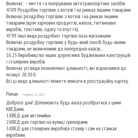
Включає: – миття та полірування автотранспортних засобів
47.89 Роздрібна торгівля з лотків і на ринках іншими товарами
Включає роздрібну торгівлю з лотків і на ринках іншими
товарами (крім харчових продуктів, напоїв, тютюнових
виробів, текстилю, одягу та взуття).
47.99 Інші види роздрібної торгівлі поза магазинами
Включає роздрібну торгівлю у будь-який спосіб будь-якими
товарами, не включеними до попередніх класів…
16.23 Виробництво інших дерев’яних будівельних конструкцій
і столярних виробів
Включає усі види економічної діяльності, які відносилися до
позиції 20.30.0.
Всі ці види діяльності можете вписати в реєстраційну картку.
Роман
Червень 15, 2013
Доброго дня! Допоможіть будь ласка розібратися з цими
КВЕДами.
1.КВЕД для автомийки.
2.КВЕД для торгівлі на вулиці сувенірами.
3.КВЕД для столярних виробів(я столяр і сам на станках
виробляю