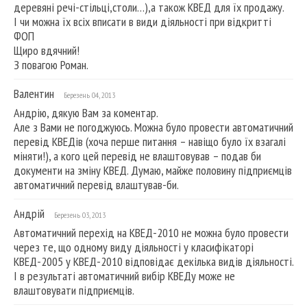
деревяні речі-стільці,столи…),а також КВЕД для їх продажу.
І чи можна їх всіх вписати в види діяльності при відкритті
ФОП
Щиро вдячний!
З повагою Роман.
Валентин
Березень 04, 2013
Андрію, дякую Вам за коментар.
Але з Вами не погоджуюсь. Можна було провести автоматичний
перевід КВЕДів (хоча перше питання – навіщо було їх взагалі
міняти!), а кого цей перевід не влаштовував – подав би
документи на зміну КВЕД. Думаю, майже половину підприємців
автоматичний перевід влаштував-би.
Андрій
Березень 03, 2013
Автоматичний перехід на КВЕД-2010 не можна було провести
через те, що одному виду діяльності у класифікаторі
КВЕД-2005 у КВЕД-2010 відповідає декілька видів діяльності.
І в результаті автоматичний вибір КВЕДу може не
влаштовувати підприємців.