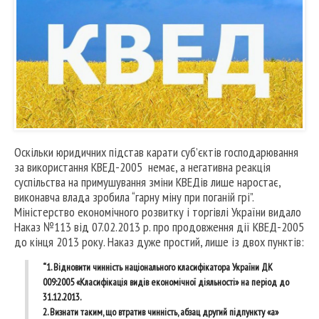
Оскільки юридичних підстав карати суб’єктів господарювання
за використання КВЕД-2005 немає, а негативна реакція
суспільства на примушування зміни КВЕДів лише наростає,
виконавча влада зробила “гарну міну при поганій грі”.
Міністерство економічного розвитку і торгівлі України видало
Наказ №113 від 07.02.2013 р. про продовження дії КВЕД-2005
до кінця 2013 року. Наказ дуже простий, лише із двох пунктів:
“1. Відновити чинність національного класифікатора України ДК
009:2005 «Класифікація видів економічної діяльності» на період до
31.12.2013.
2. Визнати таким, що втратив чинність, абзац другий підпункту «а»