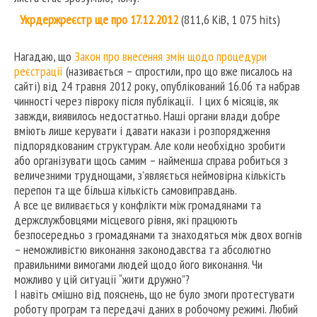
Укрдержреєстр ще про 17.12.2012
(811,6 KiB, 1 075 hits)
Нагадаю, що
Закон про внесення змін щодо процедури
реєстрації
(називається – спростили, про що вже писалось на
сайті) від 24 травня 2012 року, опублікований 16.06 та набрав
чинності через півроку після публікації. І цих 6 місяців, як
завжди, виявилось недостатньо. Наші органи влади добре
вміють лише керувати і давати накази і розпорядження
підпорядкованим структурам. Але коли необхідно зробити
або організувати щось самим – найменша справа робиться з
величезними труднощами, з’являється неймовірна кількість
перепон та ще більша кількість самовиправдань.
А все це виливається у конфлікти між громадянами та
держслужбовцями місцевого рівня, які працюють
безпосередньо з громадянами та знаходяться між двох вогнів
– неможливістю виконання законодавства та абсолютно
правильними вимогами людей щодо його виконання. Чи
можливо у цій ситуації “жити дружно”?
І навіть смішно від пояснень, що не було змоги протестувати
роботу програм та передачі даних в робочому режимі. Любий