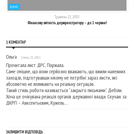
БІЗНЕС
Травень 22, 2013
Фінансову звітність держреєстратору – до 1 червня!
1 КОМЕНТАР
Ольга
Січень 25, 2013
Прочитала лист ДРС. Поржала.
Саме смішне, що вони серйозно вважають, що вжили належних
заходів, підготувавши нікому не потрібні зараз листи, які
абсолютно не впливають на реальну ситуацію.
Такий стиль роботи називається “закрыто письмами”. Дебіли.
Хоча це очікувана реакція органів державної влади. Скучаю за
ДКРП – Авксентьєвим, Кужель…
ЗАЛИШИТИ ВІДПОВІДЬ