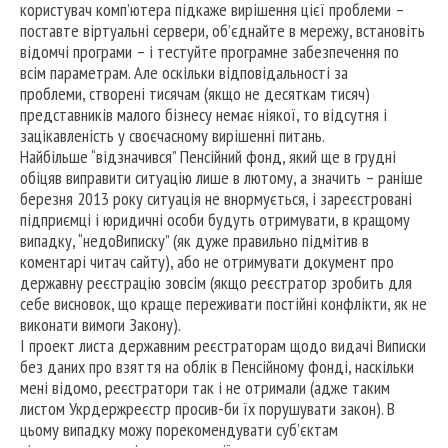
користувач комп’ютера підкаже вирішення цієї проблеми –
поставте віртуальні сервери, об’єднайте в мережу, встановіть
відомчі програми – і тестуйте програмне забезпечення по
всім параметрам. Але оскільки відповідальності за
проблеми, створені тисячам (якщо не десяткам тисяч)
представників малого бізнесу немає ніякої, то відсутня і
зацікавленість у своєчасному вирішенні питань.
Найбільше “відзначився” Пенсійний фонд, який ще в грудні
обіцяв виправити ситуацію лише в лютому, а значить – раніше
березня 2013 року ситуація не внормується, і зареєстровані
підприємці і юридичні особи будуть отримувати, в кращому
випадку, “недоВиписку” (як дуже правильно підмітив в
коментарі читач сайту), або не отримувати документ про
державну реєстрацію зовсім (якщо реєстратор зробить для
себе висновок, що краще переживати постійні конфлікти, як не
виконати вимоги Закону).
І проект листа державним реєстраторам щодо видачі Виписки
без даних про взяття на облік в Пенсійному фонді, наскільки
мені відомо, реєстратори так і не отримали (адже таким
листом Укрдержреєстр просив-би їх порушувати закон). В
цьому випадку можу порекомендувати суб’єктам