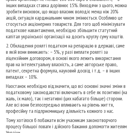
інших випадках ставка дорівнює 15%. Виходячи з цього, можна
зробити висновок, що якщо власник володіє менш ніж 20%
акцій, ситуація кардинальним чином змінюється. Особливо це
стосується акціонерних товариств. Для того щоб мінімізувати
податкове навантаження, необхідно збільшити статутний
капітал української організації на досить круглу суму коштів.
2. Обкладення роялті податком на репарацію в державі, саме
в якій вони виникають: – 5%, у разі виплати роялті за
ліцензійним договором, в основі якого лежить використання
прав на інтелектуальну власність, а саме авторське право,
патент, секретна формула, науковий досвід і т.д. – в інших
випадках – 10%.
Наостанок необхідно відзначити, що всі основні значні зміни в
податковому законодавстві включають в себе як позитивні (на
жаль, їх мало), так і негативні (цих набагато більше) сторони.
Але всі вони безпосередньо впливають на рівень життя,
професійну та підприємницьку діяльність кожного з нас.
Тому хотілося б побажати всім учасникам законотворчого
процесу більшої поваги і дійсного бажання допомогти жителям
України.