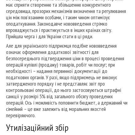
має сприяти створенню та збільшенню конкурентного
середовища, прозорих механізмів визначення та регулювання
цін між пов’язаними особами, і таким чином оптимізує
оподаткування. Законодавче нововведення стрімко
впроваджується і практикується в інших країнах світу.
Прийшла черга і для України стати в ці ряди.
Але для українського підприємця подібне нововведення
означає оформлення додаткової звітності для
безпосереднього підтвердження ціни в процесі проведення
операцій купівлі (продажу) товарів, робіт чи послуг; при
необхідності – надання первинної документації до
податкових органів. У разі, якщо підприємець не виконує
затвердженого порядку і не представляє звіт про
контрольовані операції, до нього застосовуються штрафні
санкції у розмірі 5% від загального обсягу проведених
операцій. Ось і можливість поповнити бюджет, а державний чи
сімейний – це вже залежить від моральних якостей
перевіряючого.
Утилізаційний збір