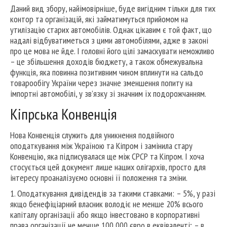
Даний вид збору, найімовірніше, буде вигідним тільки для тих
контор та організацій, які займатимуться прийомом на
утилізацію старих автомобілів. Однак цікавим є той факт, що
надалі відбуватиметься з цими автомобілями, адже в законі
про це мова не йде. І головні його цілі замаскувати неможливо
– це збільшення доходів бюджету, а також обмежувальна
функція, яка повинна позитивним чином вплинути на сальдо
товарообігу України через значне зменшення попиту на
імпортні автомобілі, у зв’язку зі значним їх подорожчанням.
Кіпрська Конвенція
Нова Конвенція служить для уникнення подвійного
оподаткування між Україною та Кіпром і замінила стару
Конвенцію, яка підписувалася ще між СРСР та Кіпром. І хоча
стосується цей документ лише наших олігархів, просто для
інтересу проаналізуємо основні її положення та зміни.
1. Оподаткування дивідендів за такими ставками: – 5%, у разі
якщо бенефіціарний власник володіє не менше 20% всього
капіталу організації або якщо інвестовано в корпоративні
права організації не менше 100 000 євро в еквіваленті; – в