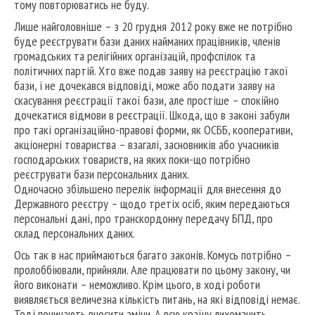
тому повторюватись не буду.
Лише найголовніше – з 20 грудня 2012 року вже не потрібно
буде реєструвати бази даних найманих працівників, членів
громадських та релігійних організацій, профспілок та
політичних партій. Хто вже подав заяву на реєстрацію такої
бази, і не дочекався відповіді, може або подати заяву на
скасування реєстрації такої бази, але простіше – спокійно
дочекатися відмови в реєстрації. Шкода, що в законі забули
про такі організаційно-правові форми, як ОСББ, кооперативи,
акціонерні товариства – взагалі, засновників або учасників
господарських товариств, на яких поки-що потрібно
реєструвати бази персональних даних.
Одночасно збільшено перелік інформації для внесення до
Державного реєстру – щодо третіх осіб, яким передаються
персональні дані, про транскордонну передачу БПД, про
склад персональних даних.
Ось так в нас приймаються багато законів. Комусь потрібно –
пролоббіювали, прийняли. Але працювати по цьому закону, чи
його виконати – неможливо. Крім цього, в ході роботи
виявляється величезна кількість питань, на які відповіді немає.
Тоді починають вносити зміни. А всю країну лихоманить.