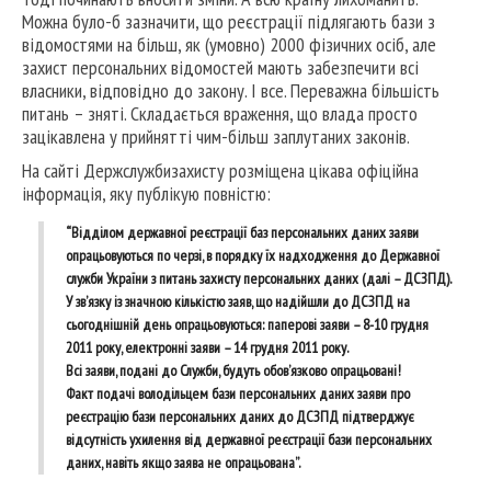
Можна було-б зазначити, що реєстрації підлягають бази з
відомостями на більш, як (умовно) 2000 фізичних осіб, але
захист персональних відомостей мають забезпечити всі
власники, відповідно до закону. І все. Переважна більшість
питань – зняті. Складається враження, що влада просто
зацікавлена у прийнятті чим-більш заплутаних законів.
На сайті Держслужбизахисту розміщена цікава офіційна
інформація, яку публікую повністю:
“Відділом державної реєстрації баз персональних даних заяви
опрацьовуються по черзі, в порядку їх надходження до Державної
служби України з питань захисту персональних даних (далі – ДСЗПД).
У зв’язку із значною кількістю заяв, що надійшли до ДСЗПД на
сьогоднішній день опрацьовуються: паперові заяви – 8-10 грудня
2011 року, електронні заяви – 14 грудня 2011 року.
Всі заяви, подані до Служби, будуть обов’язково опрацьовані!
Факт подачі володільцем бази персональних даних заяви про
реєстрацію бази персональних даних до ДСЗПД підтверджує
відсутність ухилення від державної реєстрації бази персональних
даних, навіть якщо заява не опрацьована”.