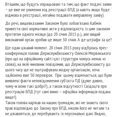
Втішили, що будуть опрацьовані та тим, що факт подачі заяви
– це вже не ухилення від реєстрації БПД (а навіть якщо буде
відмова в реєстрації, негайно подавати виправлену заяву).
До речі, вищевказаним Законом було зобов’язано Кабмін
привести свої нормативні акти у відповідність із цим законом
протягом одного місяця (до 20 січня 2013 р.), але вищий
виконавчий орган зробив це лише 30 січня. А де штрафи за це?
Ще один цікавий момент. 28 січня 2013 року відбулась прес-
конференція голови Держслужбизахисту Олексія Мервінського
(про що на офіційному сайті цієї структури чомусь немає ні
слова), на якій чиновник повідомив, що Держслужбизахисту до
цього часу ще не оштрафувала жодну організацію, хоча
здійснено вже 50 перевірок. При цьому відмічається, що були
виявлені факти неповідомлення суб’єкта ПД (дуже дивно,
чому-ж вони такі добрі?), а також відсутності Свідоцтв про
реєстрацію БПД (тут самі винні – офіційна інформація подана
вище!).
Також голова нарікав на наших громадян, які не знають своїх
прав відповідно до Закону про БПД, ніколи його не читали та
не цікавляться, де перебувають їх персональні дані. Видно,