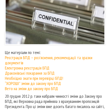
Ще матеріали по темі:
Реєстрація БПД – роз’яснення, рекомендації та зразки
документів
Електронна реєстрація БПД
Драконівські покарання за БПД
Необхідно знати при перевірці БПД!
“ХОРОШІ” зміни до закону про БПД
Вето на зміни до закону про БПД
20 грудня 2012 р. таки набрали чинності зміни до Закону про
БПД, які Верховна рада прийняла з врахуванням пропозицій
Президента. Про ці зміни вже досить багато писалось на сайті,