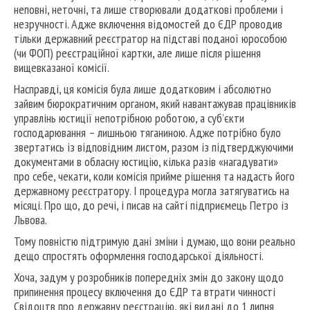
неповні, неточні, та лише створювали додаткові проблеми і
незручності. Адже включення відомостей до ЄДР проводив
тільки державний реєстратор на підставі поданої юрособою
(чи ФОП) реєстраційної картки, але лише після рішення
вищевказаної комісії.
Насправді, ця комісія була лише додатковим і абсолютно
зайвим бюрократичним органом, який навантажував працівників
управлінь юстиції непотрібною роботою, а суб’єкти
господарювання – лишньою тяганиною. Адже потрібно було
звертатись із відповідним листом, разом із підтверджуючими
документами в обласну юстицію, кілька разів «нагадувати»
про себе, чекати, коли комісія прийме рішення та надасть його
державному реєстратору. І процедура могла затягуватись на
місяці. Про що, до речі, і писав на сайті підприємець Петро із
Львова.
Тому повністю підтримую дані зміни і думаю, що вони реально
дещо спростять оформлення господарської діяльності.
Хоча, задум у розробників попередніх змін до закону щодо
припинення процесу включення до ЄДР та втрати чинності
Свідоцтв про державну реєстрацію, які видані до 1 липня