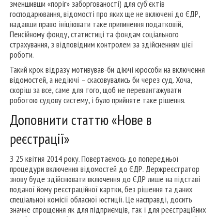
зменшивши «поріг» заборгованості) для суб’єктів
господарювання, відомості про яких ще не включені до ЄДР,
надавши право ініціювати таке припинення податковій,
Пенсійному фонду, статистиці та фондам соціального
страхування, з відповідним контролем за здійсненням цієї
роботи.
Такий крок відразу мотивував-би діючі юрособи на включення
відомостей, а недіючі – скасовувались би через суд. Хоча,
скоріш за все, саме для того, щоб не перевантажувати
роботою судову систему, і було прийняте таке рішення.
Доповнити статтю «Нове в
реєстрації»
З 25 квітня 2014 року. Повертаємось до попередньої
процедури включення відомостей до ЄДР. Держреєстратор
знову буде здійснювати включення до ЄДР лише на підставі
поданої йому реєстраційної картки, без рішення та даних
спеціальної комісії обласної юстиції. Це насправді, досить
значне спрощення як для підприємців, так і для реєстраційних