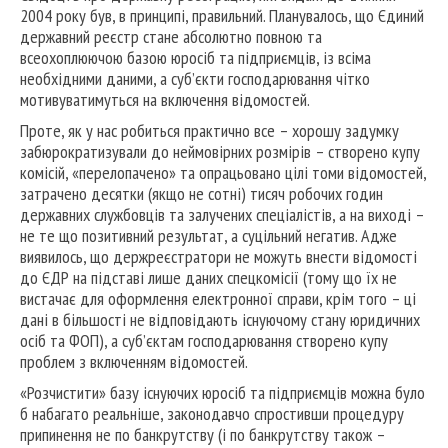
2004 року був, в принципі, правильний. Планувалось, що Єдиний
державний реєстр стане абсолютно повною та
всеохоплюючою базою юросіб та підприємців, із всіма
необхідними даними, а суб’єкти господарювання чітко
мотивуватимуться на включення відомостей.
Проте, як у нас робиться практично все – хорошу задумку
забюрократизували до неймовірних розмірів – створено купу
комісій, «перелопачено» та опрацьовано цілі томи відомостей,
затрачено десятки (якщо не сотні) тисяч робочих годин
державних службовців та залучених спеціалістів, а на виході –
не те що позитивний результат, а суцільний негатив. Адже
виявилось, що держреєстратори не можуть внести відомості
до ЄДР на підставі лише даних спецкомісії (тому що їх не
вистачає для оформлення електронної справи, крім того – ці
дані в більшості не відповідають існуючому стану юридичних
осіб та ФОП), а суб’єктам господарювання створено купу
проблем з включенням відомостей.
«Розчистити» базу існуючих юросіб та підприємців можна було
б набагато реальніше, законодавчо спростивши процедуру
припинення не по банкрутству (і по банкрутству також –