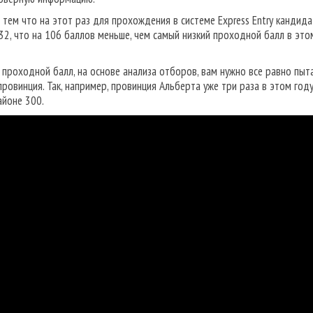
н тем что на этот раз для прохождения в системе Express Entry кандид
2, что на 106 баллов меньше, чем самый низкий проходной балл в этом
 проходной балл, на основе анализа отборов, вам нужно все равно пыт
ровинция. Так, например, провинция Альберта уже три раза в этом год
айоне 300.