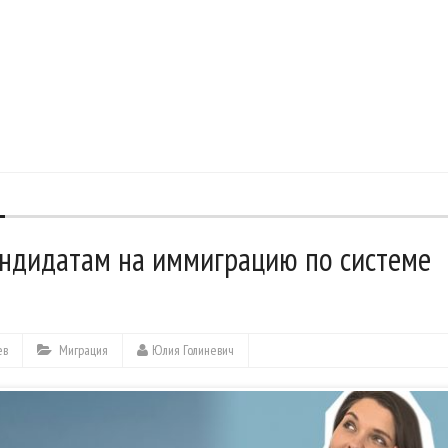
андидатам на иммиграцию по системе
ев
Миграция
Юлия Голиневич