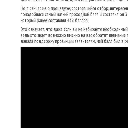
Но я сейчас не о процедуре, состоявшийся отбор, интересе
понадобился самый низкий проходной балл и составил он 33
который ранее составлял 438 баллов.
Это означает, что даже если вы не набираете необходимый
ведь кто знает возможно именно на вас обратит внимание п
давала поддержку провинции заявителям, чей балл был в р