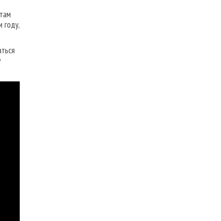
атам
 году,
аться
у