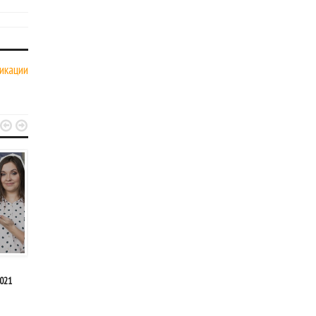
икации


МИГРАЦИЯ
МИГРАЦИЯ
Август 12, 2019
Июль 24, 2019
021
Массовая депортация нелегальных
Лотерея Green Сard DV-202
мигрантов из США отложена