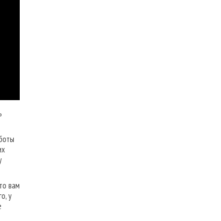
ь
аботы
их
у
что вам
о, у
е