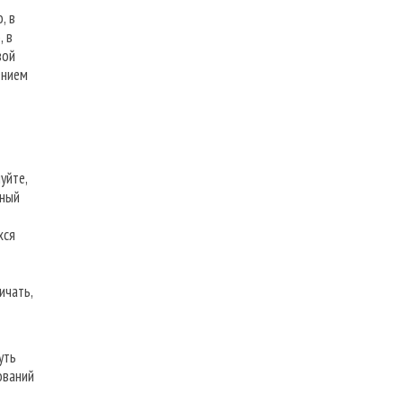
, в
, в
зой
ением
уйте,
нный
хся
ичать,
уть
ований