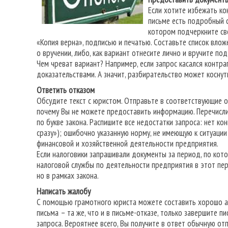
Если хотите избежать кон
письме есть подробный 
котором подчеркните сво
«Копия верна», подписью и печатью. Составьте список вло
о вручении, либо, как вариант отнесите лично и вручите по
Чем чреват вариант? Например, если запрос касался контраг
доказательствами. А значит, разбирательство может коснуть
Ответить отказом
Обсудите текст с юристом. Отправьте в соответствующие о
почему Вы не можете предоставить информацию. Перечислит
по букве закона. Распишите все недостатки запроса: нет кон
сразу»); ошибочно указанную норму, не имеющую к ситуаци
финансовой и хозяйственной деятельности предприятия.
Если налоговики запрашивали документы за период, по кото
налоговой службы по деятельности предприятия в этот пер
но в рамках закона.
Написать жалобу
С помощью грамотного юриста можете составить хорошо ар
письма – та же, что и в письме-отказе, только завершите
запроса. Вероятнее всего, Вы получите в ответ обычную от