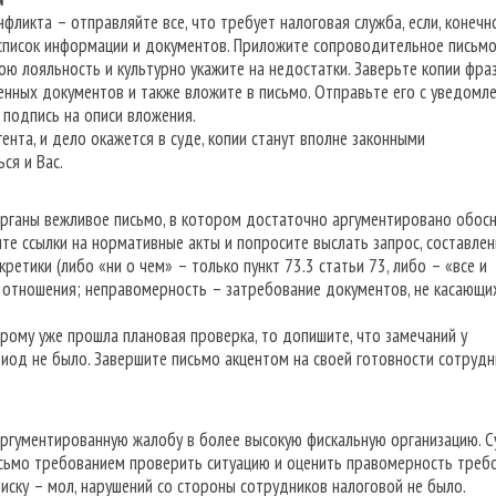
фликта – отправляйте все, что требует налоговая служба, если, конечно
список информации и документов. Приложите сопроводительное письмо
ю лояльность и культурно укажите на недостатки. Заверьте копии фра
женных документов и также вложите в письмо. Отправьте его с уведомл
д подпись на описи вложения.
ента, и дело окажется в суде, копии станут вполне законными
ся и Вас.
рганы вежливое письмо, в котором достаточно аргументировано обосн
е ссылки на нормативные акты и попросите выслать запрос, составле
кретики (либо «ни о чем» – только пункт 73.3 статьи 73, либо – «все и
и отношения; неправомерность – затребование документов, не касающи
рому уже прошла плановая проверка, то допишите, что замечаний у
иод не было. Завершите письмо акцентом на своей готовности сотрудн
гументированную жалобу в более высокую фискальную организацию. С
 письмо требованием проверить ситуацию и оценить правомерность треб
писку – мол, нарушений со стороны сотрудников налоговой не было.