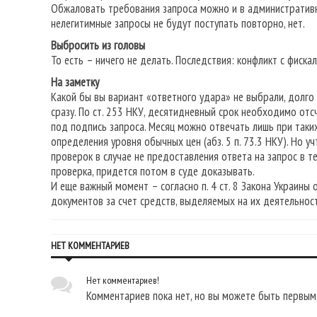
Обжаловать требования запроса можно и в административно
нелегитимные запросы не будут поступать повторно, нет.
Выбросить из головы
То есть – ничего не делать. Последствия: конфликт с фиск
На заметку
Какой бы вы вариант «ответного удара» не выбрали, долго
сразу. По ст. 253 НКУ, десятидневный срок необходимо отс
под подпись запроса. Месяц можно отвечать лишь при таких
определения уровня обычных цен (абз. 5 п. 73.3 НКУ). Но 
проверок в случае не предоставления ответа на запрос в те
проверка, придется потом в суде доказывать.
И еще важный момент – согласно п. 4 ст. 8 Закона Украины 
документов за счет средств, выделяемых на их деятельност
НЕТ КОММЕНТАРИЕВ
Нет комментариев!
Комментариев пока нет, но вы можете быть первым,