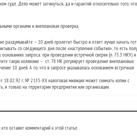
м суде. Дело может затянуться, да и гарантий относительно того, чт
альными органами и внеплановая проверка.
 не раздумывайте – 10 дней пролетит быстро и ответ лучше начать го
читывать со следующего дня после «наступления события», то есть пол
 основаниях запроса: при проведении встречной сверки (п. 73.3 НКУ) и
учтите такую коллизию – ст. 78 НК регулирует проведение внеплановых
чение 10 дней. А то, что в запросе указывалась основанием встречная
от 18.02.92 г. № 2135-ХІI налоговая милиция может снимать копии с
ь, и только на территории предприятия или организации.
 кто оставит комментарий к этой статье.