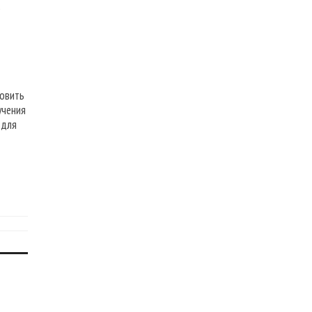
о
товить
учения
 для