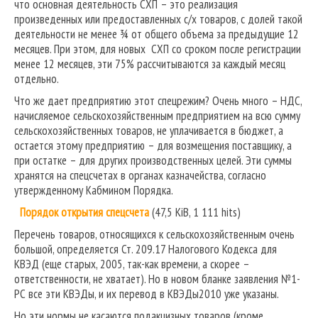
что основная деятельность СХП – это реализация
произведенных или предоставленных с/х товаров, с долей такой
деятельности не менее ¾ от общего объема за предыдущие 12
месяцев. При этом, для новых СХП со сроком после регистрации
менее 12 месяцев, эти 75% рассчитываются за каждый месяц
отдельно.
Что же дает предприятию этот спецрежим? Очень много – НДС,
начисляемое сельскохозяйственным предприятием на всю сумму
сельскохозяйственных товаров, не уплачивается в бюджет, а
остается этому предприятию – для возмещения поставщику, а
при остатке – для других производственных целей. Эти суммы
хранятся на спецсчетах в органах казначейства, согласно
утвержденному Кабмином Порядка.
Порядок открытия спецсчета
(47,5 KiB, 1 111 hits)
Перечень товаров, относящихся к сельскохозяйственным очень
большой, определяется Ст. 209.17 Налогового Кодекса для
КВЭД (еще старых, 2005, так-как времени, а скорее –
ответственности, не хватает). Но в новом бланке заявления №1-
РС все эти КВЭДы, и их перевод в КВЭДы2010 уже указаны.
Но эти нормы не касаются подакцизных товаров (кроме