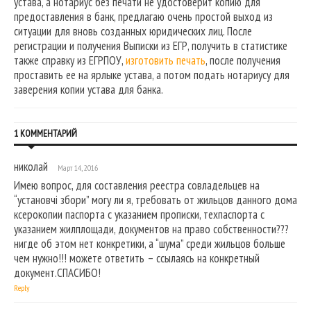
устава, а нотариус без печати не удостоверит копию для
предоставления в банк, предлагаю очень простой выход из
ситуации для вновь созданных юридических лиц. После
регистрации и получения Выписки из ЕГР, получить в статистике
также справку из ЕГРПОУ,
изготовить печать
, после получения
проставить ее на ярлыке устава, а потом подать нотариусу для
заверения копии устава для банка.
1 КОММЕНТАРИЙ
николай
Март 14, 2016
Имею вопрос, для составления реестра совладельцев на
“установчі збори” могу ли я, требовать от жильцов данного дома
ксерокопии паспорта с указанием прописки, техпаспорта с
указанием жилплощади, документов на право собственности???
нигде об этом нет конкретики, а “шума” среди жильцов больше
чем нужно!!! можете ответить – ссылаясь на конкретный
документ.СПАСИБО!
Reply