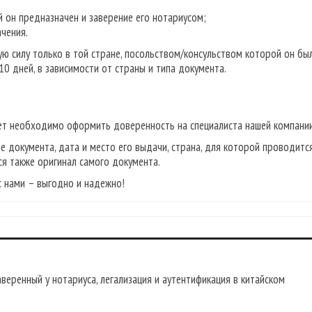
й он предназначен и заверение его нотариусом;
ачения.
ю силу только в той стране, посольством/консульством которой он бы
10 дней, в зависимости от страны и типа документа.
дет необходимо оформить доверенность на специалиста нашей компании
е документа, дата и место его выдачи, страна, для которой проводитс
ся также оригинал самого документа.
с нами – выгодно и надежно!
веренный у нотариуса, легализация и аутентификация в китайском