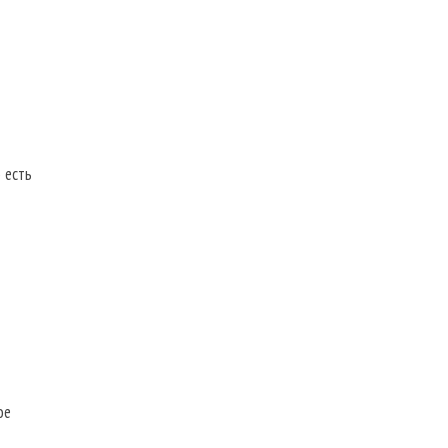
 есть
ое