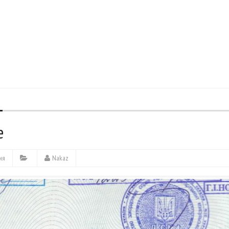
е
ия
Nakaz