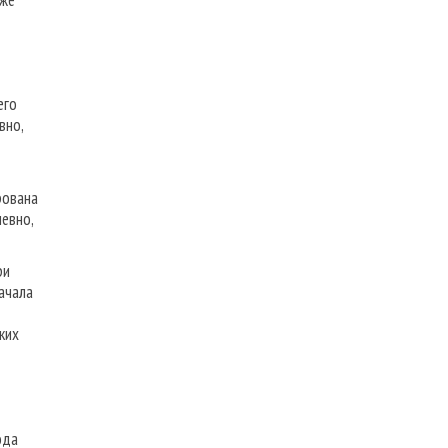
уже
его
вно,
рована
евно,
ри
ачала
ких
ода