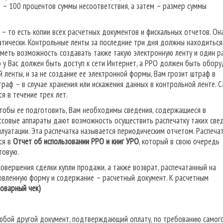
з – 100 процентов суммы несоответствия, а затем – размер суммы
– то есть копии всех расчетных документов и фискальных отчетов. Он
тически. Контрольные ленты за последние три дня должны находиться
меть возможность создавать также такую электронную ленту и один ра
то у Вас должен быть доступ к сети Интернет, а РРО должен быть обор
 ленты, и за не создание ее электронной формы, Вам грозит штраф в
раф – в случае хранения или искажения данных в контрольной ленте. 
ся в течение трех лет.
 чтобы ее подготовить, Вам необходимы сведения, содержащиеся в
ссовые аппараты дают возможность осуществить распечатку таких све
луатации. Эта распечатка называется периодическим отчетом. Распеча
ся в
Отчет об использовании РРО и книг УРО
, который в свою очередь
говую.
овершения сделки купли продажи, а также возврат, распечатанный на
новленную форму и содержание – расчетный документ. К расчетным
товарный чек)
любой другой документ, подтверждающий оплату, по требованию самог