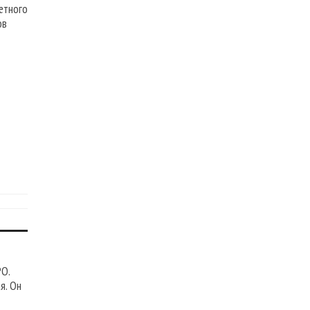
четного
ов
РО.
я. Он