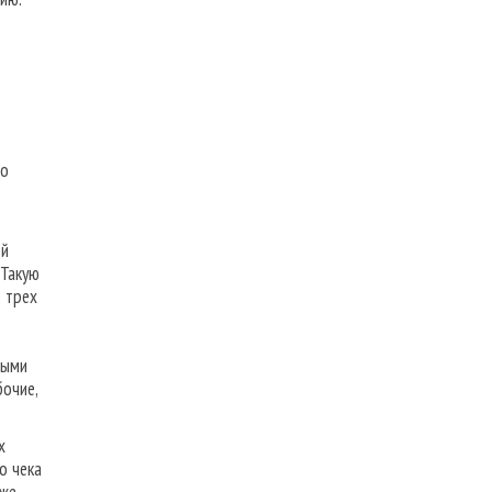
то
ой
 Такую
е трех
ными
бочие,
х
о чека