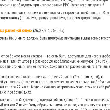
окументы необходимы при использовании РРО (кассового аппарата)?
но отключили электроэнергию или вышел из строя кассовый аппарат Вам
етную книжку
(прошитую, пронумерованную, и зарегистрированную в
ица расчетной книжки
(26,0 KiB, 1 264 hits)
печить Вы. В книге должны быть
номерные квитанции
, выдаваемые вмес
 от рабочего места кассира – то есть быть доступным для него в люб
оймают) влечет штраф в размере 20 необлагаемых минимумов (340 грн).
рованного книги, или ее потери. Сохраняется расчетная книга в течени
ли выключена электроэнергия) более 72 часов (7 рабочих дней), то
ий уже нельзя (даже если торговля осуществляется только хлебобулоч
читать эти 72 часа. Нигде не сказано, астрономические это часы или ра
ах о 7 рабочих днях.
арате отчетный документ, содержащий сведения об объеме выполненны
й чек или Z-отчет
. Хочу обратить внимание на то, что при печати таког