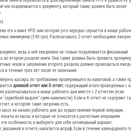
вной памяти переносится в долговременную память РРО и удалить ее 
ой чек подклеивается к документу, который также должен быть возле
О)
s)
еил его к книге УРО, или потерял (что нередко случается в конце рабоч
аемых минимумов (340 грн). Распечатывать Z-отчет необходимо ежедне
окумент, ведь в ней ежедневно не только подклеивается фискальный
ись во втором разделе книги. Она также должна быть прошита, пронуме
четных чеков и заполнения второго раздела должно проводиться ежедн
ся в течение трех лет после ее окончания.
роверить кассира, по требованию проверяющего из налоговой, а также п
ывается
дневной отчет или Х-отчет
, содержащий итоги проведенных с н
ен распечатываться в конце рабочего дня вместе с Z-отчетом (если
и “служебной выдаче” сумм наличности). Если и Х-отчет не содержит та
тчет, в котором такие сведения есть.
 кассе на начало рабочего дня до осуществления первой операции.
изъяты из кассы, и которые не относятся к расчетным операциям.
 эти особенности, и выберите для себя оптимальный вариант.
, указанной в отчете, налагается штраф. Если в течение календарного г