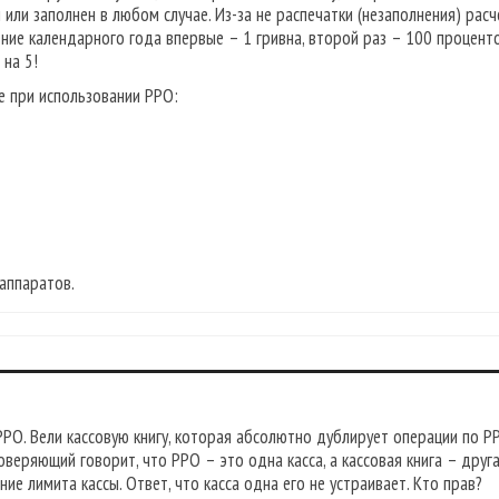
или заполнен в любом случае. Из-за не распечатки (незаполнения) рас
ение календарного года впервые – 1 гривна, второй раз – 100 процент
 на 5!
 при использовании РРО:
аппаратов.
РО. Вели кассовую книгу, которая абсолютно дублирует операции по Р
оверяющий говорит, что РРО – это одна касса, а кассовая книга – друга
ие лимита кассы. Ответ, что касса одна его не устраивает. Кто прав?