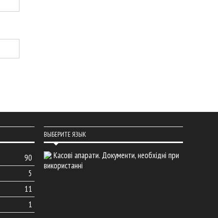
ВЫБЕРИТЕ ЯЗЫК
Касові апарати. Документи, необхідні при
90
використанні
5
11
1