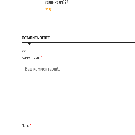
хелп-хелп???
Reply
ОСТАВИТЬ ОТВЕТ
<<
Комментарий:
*
Name:
*