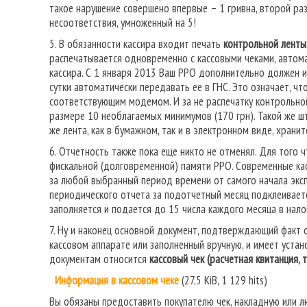
такое нарушение совершено впервые – 1 гривна, второй ра
несоответствия, умноженный на 5!
5. В обязанности кассира входит печать
контрольной ленты
распечатывается одновременно с кассовыми чеками, автома
кассира. С 1 января 2013 Ваш РРО дополнительно должен и
сутки автоматически передавать ее в ГНС. Это означает, ч
соответствующим модемом. И за не распечатку контрольной
размере 10 необлагаемых минимумов (170 грн). Такой же шт
же лента, как в бумажном, так и в электронном виде, хранит
6. Отчетность также пока еще никто не отменял. Для того
фискальной (долговременной) памяти РРО. Современные ка
за любой выбранный период времени от самого начала эксп
периодического отчета за подотчетный месяц подклеивает
заполняется и подается до 15 числа каждого месяца в нало
7. Ну и наконец основной документ, подтверждающий факт с
кассовом аппарате или заполненный вручную, и имеет уста
документам относится
кассовый чек (расчетная квитанция, 
Информация в кассовом чеке
(27,5 KiB, 1 129 hits)
Вы обязаны предоставить покупателю чек, накладную или 