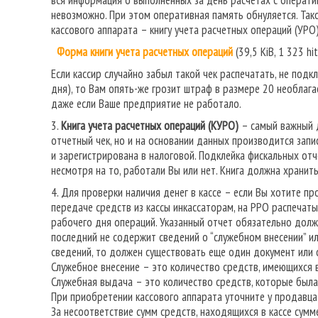
вся информация о выполненных за день расчетах с операти
невозможно. При этом оперативная память обнуляется. Так
кассового аппарата – книгу учета расчетных операций (УР
Форма книги учета расчетных операций
(39,5 KiB, 1 323 hit
Если кассир случайно забыл такой чек распечатать, не подкл
дня), то Вам опять-же грозит штраф в размере 20 необлаг
даже если Ваше предприятие не работало.
3.
Книга учета расчетных операций (КУРО)
– самый важный д
отчетный чек, но и на основании данных производится зап
и зарегистрирована в налоговой. Подклейка фискальных от
несмотря на то, работали Вы или нет. Книга должна хранить
4. Для проверки наличия денег в кассе – если Вы хотите п
передаче средств из кассы инкассаторам, на РРО распечат
рабочего дня операций. Указанный отчет обязательно долж
последний не содержит сведений о “служебном внесении” ил
сведений, то должен существовать еще один документ или о
Служебное внесение – это количество средств, имеющихся в
Служебная выдача – это количество средств, которые была 
При приобретении кассового аппарата уточните у продавца
За несоответствие сумм средств, находящихся в кассе сумме