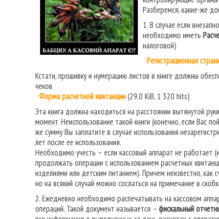
Разберемся, какие-же д
1. В случае если внезап
необходимо иметь
Расч
налоговой)
Регистрационная стран
Кстати, прошивку и нумерацию листов в книге должны обес
чеков
Форма расчетной квитанции
(29,0 KiB, 1 320 hits)
Эта книга должна находиться на расстоянии вытянутой руки
момент. Неиспользование такой книги (конечно, если Вас п
же сумму Вы заплатите в случае использования незарегистри
лет после ее использования.
Необходимо учесть – если кассовый аппарат не работает (и
продолжать операции с использованием расчетных квитанц
изделиями или детским питанием). Причем неизвестно, как с
но на всякий случай можно сослаться на примечание в скобк
2. Ежедневно необходимо распечатывать на кассовом апп
операций. Такой документ называется –
фискальный отчетны