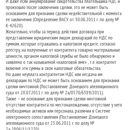
И даже если аннулирование свидетельства плательщика НДС и
произошло после заключения сделки, это не может быть
основанием для признания сделки недействительной с момента
ее заключения (Определение ВАСУ от 30.06.2011 г. по делу №
К-42620).
Желательно, чтобы за период действия договора при
представлении юридическим лицом деклараций по НДС по
суммам, которые отражались в налоговом кредите, согласно
реестру, на полученные от контрагента товарно-материальные
ценности, органом налоговой службы не было обнаружено и
заявлено о так называемой «налоговой яме» , т.е. контрагент
включил эти суммы в свои налоговые обязательства.
Но даже неуплата контрагентом НДС или несдача им
декларации по НДС не может быть основанием для признания
сделки ничтожной (Постановление Донецкого апелляционного
суда от 20.07.2011 г. по делу № 2а/0570/6389/2011).
Также – не основание для признания сделки ничтожной
отсутствие контрагента по местонахождению, отсутствие у него
необходимых активов или персонала, различия в Системе
электронного сопоставления (Постановление Донецкого
апелляционного суда от 23.06.2011 г. по делу №
2а-2806/11/1270).