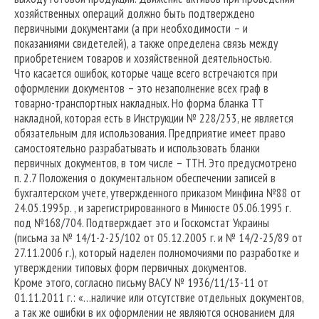
хозяйственных операций должно быть подтверждено
первичными документами (а при необходимости – и
показаниями свидетелей), а также определена связь между
приобретением товаров и хозяйственной деятельностью.
Что касается ошибок, которые чаще всего встречаются при
оформлении документов – это незаполнение всех граф в
товарно-транспортных накладных. Но форма бланка ТТ
накладной, которая есть в Инструкции № 228/253, не является
обязательным для использования. Предприятие имеет право
самостоятельно разрабатывать и использовать бланки
первичных документов, в том числе – ТТН. Это предусмотрено
п. 2.7 Положения о документальном обеспечении записей в
бухгалтерском учете, утвержденного приказом Минфина №88 от
24.05.1995р. , и зарегистрированного в Минюсте 05.06.1995 г.
под №168/704. Подтверждает это и Госкомстат Украины
(письма за № 14/1-2-25/102 от 05.12.2005 г. и № 14/2-25/89 от
27.11.2006 г.), который наделен полномочиями по разработке и
утверждении типовых форм первичных документов.
Кроме этого, согласно письму ВАСУ № 1936/11/13-11 от
01.11.2011 г.: «…наличие или отсутствие отдельных документов,
а так же ошибки в их оформлении не являются основанием для