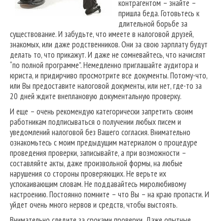
контрагентом – знайте –
пришла беда. Готовьтесь к
длительной борьбе за
существование. И забудьте, что имеете в налоговой друзей,
знакомых, или даже родственников. Они за свою зарплату будут
делать то, что прикажут. И даже не сомневайтесь, что начислят
“по полной программе”. Немедленно приглашайте аудитора и
юриста, и придирчиво просмотрите все документы. Потому-что,
или Вы предоставите налоговой документы, или нет, где-то за
20 дней ждите внеплановую документальную проверку.
И еще – очень рекомендую категорически запретить своим
работникам подписываться о получении любых писем и
уведомлений налоговой без Вашего согласия. Внимательно
ознакомьтесь с моим предыдущим материалом о процедуре
проведения проверки, записывайте, а при возможности –
составляйте акты, даже произвольной формы, на любые
нарушения со стороны проверяющих. Не верьте их
успокаивающим словам. Не поддавайтесь миролюбивому
настроению. Постоянно помните – что Вы – на краю пропасти. И
уйдет очень много нервов и средств, чтобы выстоять.
Внимательно следите за сроками проверки. Даже опытные