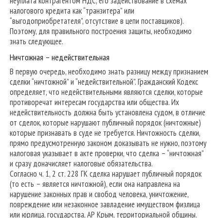
неуплата контрагентом НДС, его задействование в схемах
налогового кредита как “транзитера” или
“выгодоприобретателя”, отсутствие в цепи поставщиков).
Поэтому, для правильного построения защиты, необходимо
знать следующее.
Ничтожная – недействительная
В первую очередь, необходимо знать разницу между признанием
сделки “ничтожной” и “недействительной”. Гражданский Кодекс
определяет, что недействительными являются сделки, которые
противоречат интересам государства или общества. Их
недействительность должна быть установлена ​​судом, в отличие
от сделок, которые нарушают публичный порядок (ничтожные)
которые признавать в суде не требуется. Ничтожность сделки,
прямо предусмотренную законом доказывать не нужно, поэтому
налоговая указывает в акте проверки, что сделка – “ничтожная”
и сразу доначисляет налоговые обязательства.
Согласно ч. 1, 2 ст. 228 ГК сделка нарушает публичный порядок
(то есть – является ничтожной), если она направлена на
нарушение законных прав и свобод человека, уничтожение,
повреждение или незаконное завладение имуществом физлица
или юрлица, государства, АР Крым, территориальной общины.