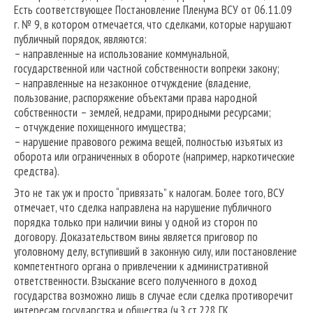
Есть соответствующее Постановление Пленума ВСУ от 06.11.09
г. № 9, в котором отмечается, что сделками, которые нарушают
публичный порядок, являются:
– направленные на использование коммунальной,
государственной или частной собственности вопреки закону;
– направленные на незаконное отчуждение (владение,
пользование, распоряжение объектами права народной
собственности – землей, недрами, природными ресурсами;
– отчуждение похищенного имущества;
– нарушение правового режима вещей, полностью изъятых из
оборота или ограниченных в обороте (например, наркотические
средства).
Это не так уж и просто “привязать” к налогам. Более того, ВСУ
отмечает, что сделка направлена ​​на нарушение публичного
порядка только при наличии вины у одной из сторон по
договору. Доказательством вины является приговор по
уголовному делу, вступивший в законную силу, или постановление
компетентного органа о привлечении к административной
ответственности. Взыскание всего полученного в доход
государства возможно лишь в случае если сделка противоречит
интересам государства и общества (ч.З ст.228 ГК,