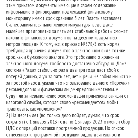
этим приказом документы, имеющие в своем содержании
информацию о финоперации, подлежащей финансовому
мониторингу, имеют срок хранения 5 лет. Власть заставляет
бизнес заниматься накоплением макулатуры, ведь даже
малейшее предприятие за пять лет стабильной работы сможет
накопить финансовых документов на десятки квадратных
метров площади. К тому-же, в приказе №578/5 есть норма,
требующая хранения документов в электронном виде тот-же
срок, как и бумажного аналога. Это требование о хранении
электронного документооборота достаточно абсурдно. Даже
система «Рада» стабильно раз в два-три года дает сбой с
потерей данных, а уж за пять лет, нет и речи. Не забыл министр и
за простой народ, указав что использование данного «Перечня»
рекомендовано и физическим лицам-предпринимателям. А
будут-ли за невыполнение рекомендации применены санкции от
налоговой службы, которая слово «рекомендуется» любит
трактовать, как «положено»?
2) На десять лет (но только дело пойдет, думаю, что срок
сократят) с 1 января 2013 года по 1 января 2023 отменен сбор
НДС с операций поставки программной продукции. Но список
отнесенных к программной продукции видов деятельности