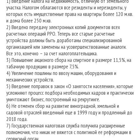
1) Введение налога на недвижимость, отличную от земельного
участка. Налогом облагаются все резиденты и нерезиденты, у
которых есть имущественные права на квартиры более 120 м.кв.
и дома более 250 м.кв.
2) Введено передачу электронных копий документов всех
расчетных операций РРО. Теперь все старые расчетные
устройства должны быть доработаны специализированной
организацией или заменены на усовершенствованные аналоги.
Все это, конечно – за счет налогоплательщика.
3) Повышение акцизного сбора на спиртное в размере 11,5%, на
табачную продукцию в размере 7,5%.
4) Увеличение пошлины по ввозу машин, оборудования и
механических устройств.
5) Введение поправок в закон «О занятости населения», которые
усложняют процесс подбора необходимых кадров и практически
уничтожают бизнес, построенный на рекрутинге.
6) Не отменен сбор на развитие виноградной, хмельной и
садовой отраслей введенный еще в 1999 году и продленный до
2018 года.
7) Государственная налоговая служба получила расширенные
полномочия, что никак не вяжется с политикой ее реформации в
сервисный орган.