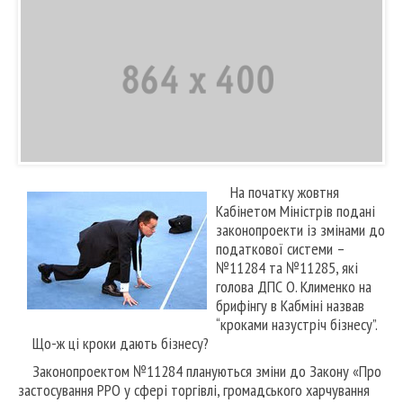
На початку жовтня
Кабінетом Міністрів подані
законопроекти із змінами до
податкової системи –
№11284 та №11285, які
голова ДПС О. Клименко на
брифінгу в Кабміні назвав
“кроками назустріч бізнесу”.
Що-ж ці кроки дають бізнесу?
Законопроектом №11284 плануються зміни до Закону «Про
застосування РРО у сфері торгівлі, громадського харчування