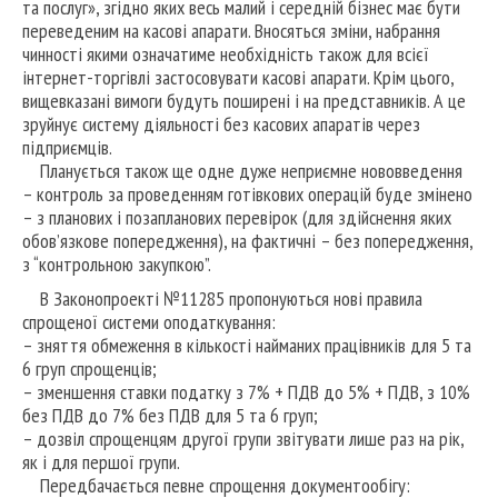
та послуг», згідно яких весь малий і середній бізнес має бути
переведеним на касові апарати. Вносяться зміни, набрання
чинності якими означатиме необхідність також для всієї
інтернет-торгівлі застосовувати касові апарати. Крім цього,
вищевказані вимоги будуть поширені і на представників. А це
зруйнує систему діяльності без касових апаратів через
підприємців.
Планується також ще одне дуже неприємне нововведення
– контроль за проведенням готівкових операцій буде змінено
– з планових і позапланових перевірок (для здійснення яких
обов’язкове попередження), на фактичні – без попередження,
з “контрольною закупкою”.
В Законопроекті №11285 пропонуються нові правила
спрощеної системи оподаткування:
– зняття обмеження в кількості найманих працівників для 5 та
6 груп спрощенців;
– зменшення ставки податку з 7% + ПДВ до 5% + ПДВ, з 10%
без ПДВ до 7% без ПДВ для 5 та 6 груп;
– дозвіл спрощенцям другої групи звітувати лише раз на рік,
як і для першої групи.
Передбачається певне спрощення документообігу: