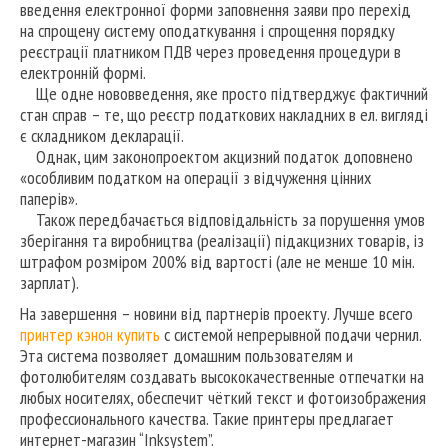
введення електронної форми заповнення заяви про перехід
на спрощену систему оподаткування і спрощення порядку
реєстрації платником ПДВ через проведення процедури в
електронній формі.
Ще одне нововведення, яке просто підтверджує фактичний
стан справ – те, що реєстр податкових накладних в ел. вигляді
є складником декларації.
Однак, цим законопроектом акцизний податок доповнено
«особливим податком на операції з відчуження цінних
паперів».
Також передбачається відповідальність за порушення умов
зберігання та виробництва (реалізації) підакцизних товарів, із
штрафом розміром 200% від вартості (але не менше 10 мін.
зарплат).
На завершення – новини від партнерів проекту. Лучше всего
принтер кэнон купить
с системой непрерывной подачи чернил.
Эта система позволяет домашним пользователям и
фотолюбителям создавать высококачественные отпечатки на
любых носителях, обеспечит чёткий текст и фотоизображения
профессионального качества. Такие принтеры предлагает
интернет-магазин “Inksystem”.