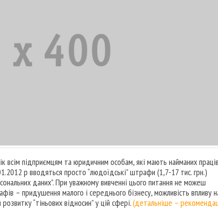
к всім підприємцям та юридичним особам, які мають найманих праців
1.01.2012 р вводяться просто “людоїдські” штрафи (1,7-17 тис. грн.)
сональних даних”. При уважному вивченні цього питання не можеш
фів – придушення малого і середнього бізнесу, можливість впливу н
 розвитку “тіньових відносин” у цій сфері.
(детальніше – рекомендац