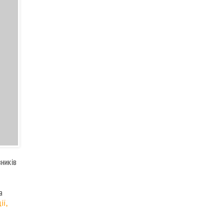
ників
а
ії,