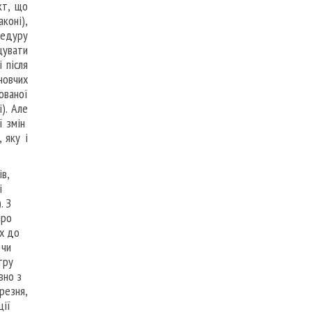
кт, що
коні),
цедуру
щувати
 після
новчих
ованої
). Але
ї змін
 яку і
в,
і
. З
про
их до
 чи
тру
вно з
резня,
ції