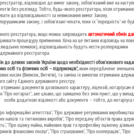
А реєстратор, відповідно до вимог закону, зобов’язаний вже на наступ
нтів без розгляду. Тобто, будь-якого реєстратора, після отримання
вати до відповідальності за невиконання вимог Закону.
порушниками закону, і зобов’язані чекати, поки їх “порядність” не бу
жавного реєстратора, якщо можна запровадити
автоматичний обмін да
днювати процедуру припинення. Хоча на це питання відповідь на пов
чи людських помилок), відповідальність будуть нести розпорядники
” державного реєстратора.
ін до деяких законів України щодо необхідності обов’язкового нада
их осіб та фізичних осіб – підприємців”,
яким передбачене зменшен
вих носіях (Виписок, Витягів), та заміна їх вимогою отримання держ
ного сайту Єдиного державного реєстру.
отриманні документів дозвільного характеру, ліцензій, нотаріусам 
он “Про нотаріат”, але цікаво, що залишено без змін пункт, що у випа
ї особи додаткові відомості або документи – тобто, до нотаріуса 
ро інформаційні агентства”, “Про державне регулювання виробництва
них напоїв та тютюнових виробів”, “Про передачу об’єктів права дер
сть”, “Про оцінку майна, майнових прав та професійну оціночну діяльні
ринків фінансових послуг”, “Про страхування”, “Про кооперацію”, “Про