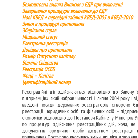
Безкоштовна видача Виписки з ЄДР при включенні
Завершення процедури включення до ЄДР
Нові КВЕД + перевідні таблиці КВЕД-2005 в КВЕД-2010
Зміни в процедурі припинення
Зберігання справ
Модельний статут
Електронна реєстрація
Довідка про припинення
Розмір Статутного капіталу
Відміна Свідоцтва
Реєстрація ОСББ
Фонд – Капітал
Ідентифікаційний номер
Реєстраційні дії здійснюються відповідно до Закону
підприємців», який набрав чинності 1 липня 2004 року і 
введені посади державних реєстраторів, створено Є
реєстрації юридичних осіб та фізичних осіб – підприєм
економіки відповідно до Постанови Кабінету Міністрів У
по процедурі здійснення реєстраційних дій, хоча, н
документів юридичної особи додатком, реєстрації п
припинення). Поступово вносились зміни, які ліквідовували 