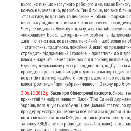
цього, не пізніше наступного робочого дня, видає Виписку
комусь це, очевидно, потрібно. Тим більше, що вже біль
статистику, податкову та пенсійний – обмін інформацією
цього часу відповідні зміни в Закон не внесені, і юридич
Чому не видавати Виписку відразу, а потім забезпечити 
«покращили». Боюсь, що юридичним особам та підприємця
днів – статистика, податкова, пенсійний – щоб взяли на о
– статистика, податкова, пенсійний. А якщо не працюват
страждати підприємець? І головне – притягнути до відпо
плюси – нарешті, через вісім років дії закону, визначено
Єдиному державному реєстрі, і відповідно, відбувається
проведенні реєстраційних дій відмітки в паспорті для осі
податків (ідентифікаційного номера), достатньо повідом
плюси “розтанули” при набранні чинності Закону про біом
З 06.12.2012 р.
Закон про біометричні паспорти.
Якось-так
прийнятий та набрав чинності Закон “Про Єдиний держа
України, посвідчують особу чи її спеціальний статус”, по
про держреєстрацію. Перш-за все, вводячи відповідні змі
щодо визначення зміни КВЕДів підприємцем як змін до ві
за зміну КВЕДів не потрібно (це, звичайно, плюс), а ось
проведенні цієї дії знову немає.