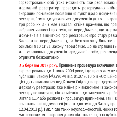
зареєстрованих осіб (така можливість вже реалізована
державний реєстратор проводить резервування наймен
виправили помилкове посилання на пункт щодо документів
реєстрації змін до установчих документів (в т.ч. – нар
три робочих дні). Але і надалі стійке враження, що пра
набрання чинності цих змін, не передбачено, що держ
документів з відміткою про реєстрацію (про стару редак
Законом не передбачена!!!), та безкоштовну Виписку з 
оскільки п.10 Ст.21 Закону передбачає, що не справляєт
до установчих документів юридичної особи, рекоменду
отримати безкоштовно.
З 3 березня 2012 року.
Припинена процедура включення 
зареєстрованих до 1 липня 2004 року, і до цього часу не
публікації Закону №2390-VI від 01.07.2010 р. в «Офіційном
цієї дати вважаються недійсними Свідоцтва про державну
державну реєстрацію вже майже рік виключене із законод
реєстру не включені, кілька місяців – до завершення роб
Витяг з ЄДР або розпочати процедуру припинення. Так і 
при включенні відомостей (яка, згідно змін до Закону п
12.04.2012 р.). І як, після таких неузгодженостей, можна 
має проводитись звірення даних відомчих баз, з їх публі