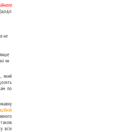
ійного
 (щодо
ся не
 лише
ні чи
, який
досить
рам по
ржавну
ційній
авного
 також
у всіх