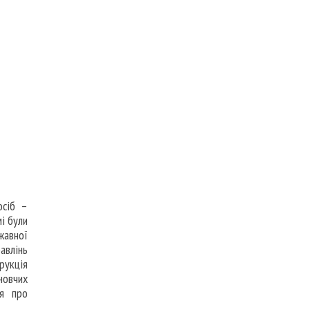
осіб –
і були
жавної
авлінь
рукція
новчих
ня про