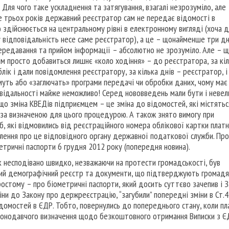
. Для чого таке ускладнення та затягування, взагалі незрозуміло, але
ше трьох років державний реєстратор сам не передає відомості в
 здійснюється на центральному рівні в електронному вигляді (хоча 
ну відповідальність несе саме реєстратор), а це – щонайменше три дн
передавання та прийом інформації – абсолютно не зрозуміло. Але – 
м просто добавиться лишнє «коло ходіння» – до реєстратора, за кі
блік і дали повідомлення реєстратору, за кілька днів – реєстратор, і
имуть або «заглючать» програми передачі чи обробки даних, чому має
відальності майже неможливо! Серед нововведень мали бути і невел
, що зміна КВЕДів підприємцем – це зміна до відомостей, які містятьс
 за визначеною для цього процедурою. А також знято вимогу при
б, які відмовились від реєстраційного номера облікової картки плат
лення про це відповідного органу державної податкової служби. Про
етричні паспорти 6 грудня 2012 року (попередня новина).
 несподівано швидко, незважаючи на протести громадськості, був
вний демографічний реєстр та документи, що підтверджують громад
 простому – про біометричні паспорти, який досить суттєво зачепив і 
ни до Закону про держреєстрацію, “загубили” попередні зміни в Ст.
домостей в ЄДР. Тобто, повернулись до попереднього стану, коли пл
 законодавчого визначення щодо безкоштовного отримання Виписки з Є