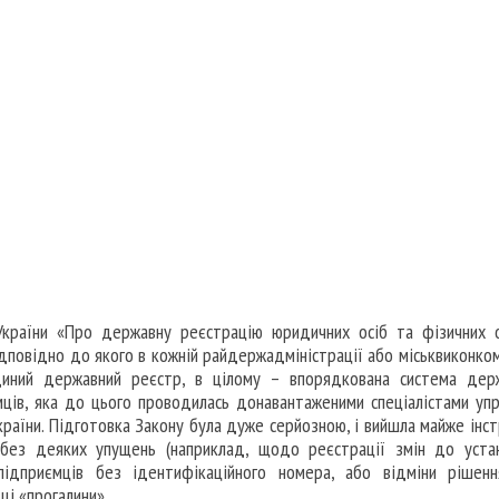
 України «Про державну реєстрацію юридичних осіб та фізичних 
відповідно до якого в кожній райдержадміністрації або міськвиконком
диний державний реєстр, в цілому – впорядкована система дер
ців, яка до цього проводилась донавантаженими спеціалістами упр
країни. Підготовка Закону була дуже серйозною, і вийшла майже інст
е без деяких упущень (наприклад, щодо реєстрації змін до уста
ідприємців без ідентифікаційного номера, або відміни рішен
ці «прогалини».