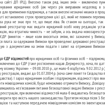
 на сайті ДП ІРЦ). Внесено також ряд інших змін – виключено пун
ування юридичних осіб (аж через рік виправили недогляд в за
 для припинення підприємця, а також внесені незначні нюанси в про
ешті встановлено строк проведення цієї дії, який не повинен переви
ва рука не знає про те, що пише ліва. Як станом на сьогодні, так і
авний реєстратор має видати юридичній особі нову редакцію уста
цію, яка втратила чинність – не забули, а ось видача новозареєстр
ЄДР (виняток – лише коли вносяться зміни, які зазначені у Виписці
ься плата за одержання Виписки при проведенні державної реєстраці
ю з документами на зміни подати і запит на отримання Виписки,
до ЄДР відомостей
про юридичних осіб та фізичних осіб – підприємці
 включених до ЄДР (таке роз’яснення надав Держреєстр, хоча, по дат
у віснику України» – 09.08.2010 р., це мало-б відбутись 9.02.2012 р.)
 реєстрацію, видані до 01.07.2004 р. (хоча саме поняття Свідоцтва 
авства). І зараз юридичним особам і підприємцям, відомості про як
оти міжвідомчих комісій, буде неможливо отримати Виписку, Довідку
залишилось нез’ясованим питання безкоштовної видачі Виписки з реєс
ро реєстрацію, при включенні відомостей мала-б видаватись безкошто
говорити про якість нашого законодавства. Протягом місяця після 3 бе
кацією та наступною передачею міжвідомчим комісіям по інвентариза