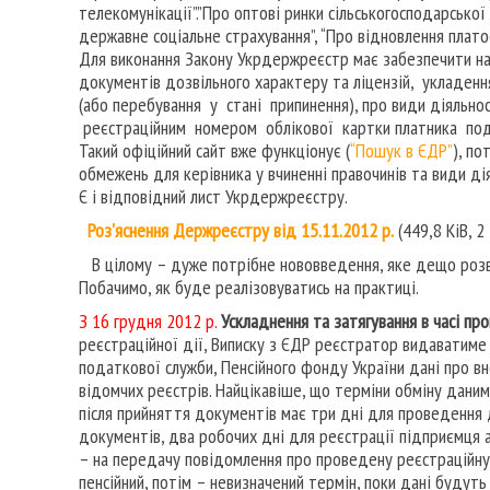
телекомунікації”.”Про оптові ринки сільськогосподарської
державне соціальне страхування”, “Про відновлення плат
Для виконання Закону Укрдержреєстр має забезпечити на
документів дозвільного характеру та ліцензій, укладенн
(або перебування у стані припинення), про види діяльнос
реєстраційним номером облікової картки платника пода
Такий офіційний сайт вже функціонує (
“Пошук в ЄДР”
), п
обмежень для керівника у вчиненні правочинів та види дія
Є і відповідний лист Укрдержреєстру.
Роз'яснення Держреєстру від 15.11.2012 р.
(449,8 KiB, 2 
В цілому – дуже потрібне нововведення, яке дещо розв
Побачимо, як буде реалізовуватись на практиці.
З 16 грудня 2012 р.
Ускладнення та затягування в часі пр
реєстраційної дії, Виписку з ЄДР реєстратор видаватиме 
податкової служби, Пенсійного фонду України дані про в
відомчих реєстрів. Найцікавіше, що терміни обміну даним
після прийняття документів має три дні для проведення 
документів, два робочих дні для реєстрації підприємця 
– на передачу повідомлення про проведену реєстраційну 
пенсійний, потім – невизначений термін, поки дані будуть