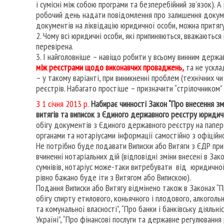
і сумісні між собою програми та безперебійний зв’язок). 
робочий день надати повідомлення про залишення докуме
документів на ліквідацію юридичної особи, можна притягу
2. Чому всі юридичні особи, які припиняються, вважаються 
перевірена.
3. І найголовніше – навіщо робити у всьому винним дер
між реєстрами щодо виконавчих проваджень,
та не ускла
– у такому варіанті, при виникненні проблем (технічних 
реєстрів. Набагато простіше – призначити “стрілочником
З 1 січня 2013 р.
Набирає чинності Закон “Про внесення зм
витягів та виписок з Єдиного державного реєстру юридичн
обігу документів з Єдиного державного реєстру на паперо
органами та нотаріусами інформації самостійно з офіцій
Не потрібно буде подавати Виписки або Витяги з ЄДР при 
вчиненні нотаріальних дій (відповідні зміни внесені в Зак
сумнівів, нотаріус може-таки витребувати від юридично
рівно бажано буде іти з Витягом або Випискою).
Подання Виписки або Витягу відмінено також в Законах “П
обігу спирту етилового, коньячного і плодового, алкоголь
та комунальної власності”, “Про банки і банківську діяльні
Україні”, “Про фінансові послуги та державне регулювання 