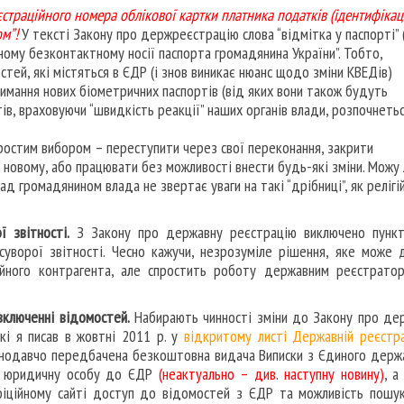
єстраційного номера облікової картки платника податків (ідентифікац
м”!
У тексті Закону про держреєстрацію слова “відмітка у паспорті”
ному безконтактному носії паспорта громадянина України”. Тобто,
тей, які містяться в ЄДР (і знов виникає нюанс щодо зміни КВЕДів)
мання нових біометричних паспортів (від яких вони також будуть
ів, враховуючи “швидкість реакції” наших органів влади, розпочнеть
остим вибором – переступити через свої переконання, закрити
о новому, або працювати без можливості внести будь-які зміни. Можу
ад громадянином влада не звертає уваги на такі “дрібниці”, як релігій
 звітності.
З Закону про державну реєстрацію виключено пункт
уворої звітності. Чесно кажучи, незрозуміле рішення, яке може 
ційного контрагента, але спростить роботу державним реєстрато
включенні відомостей.
Набирають чинності зміни до Закону про де
кі я писав в жовтні 2011 р. у
відкритому листі Державній реєстра
конодавчо передбачена безкоштовна видача Виписки з Єдиного держ
бо юридичну особу до ЄДР
(неактуально – див. наступну новину)
, а
іційному сайті доступ до відомостей з ЄДР та можливість пошук