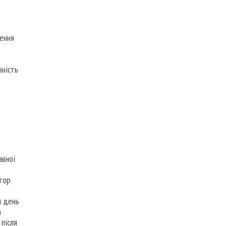
нення
вність
авної
атор
н день
а
 після