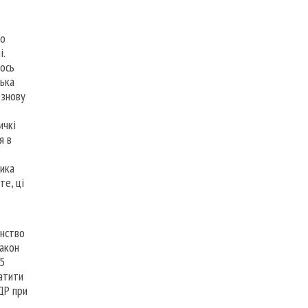
до
і.
щось
лька
 знову
ичкі
я в
ника
те, ці
янство
Закон
45
атити
ДР при