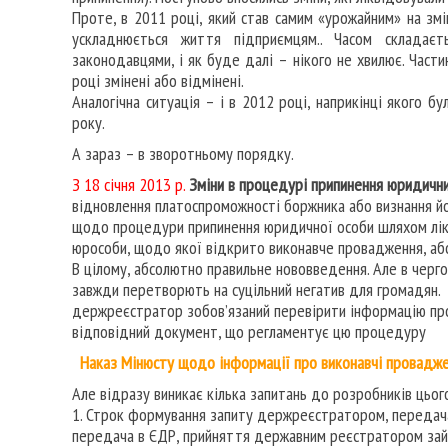
Проте, в 2011 році, який став самим «урожайним» на зм
ускладнюється життя підприємцям.. Часом складає
законодавцями, і як буде далі – нікого не хвилює. Части
році змінені або відмінені.
Аналогічна ситуація – і в 2012 році, наприкінці якого бу
року.
А зараз – в зворотньому порядку.
З 18 січня 2013 р.
Зміни в процедурі припинення юридични
відновлення платоспроможності боржника або визнання й
щодо процедури припинення юридичної особи шляхом лікв
юрособи, щодо якої відкрито виконавче провадження, або
В цілому, абсолютно правильне нововведення. Але в черг
завжди перетворють на суцільний негатив для громадян.
держреєстратор зобов’язаний перевірити інформацію про
відповідний документ, що регламентує цю процедуру
Наказ Мінюсту щодо інформації про виконавчі провадж
Але відразу виникає кілька запитань до розробників цьог
1. Строк формування запиту держреєстратором, передача 
передача в ЄДР, прийняття державним реєстратором займ