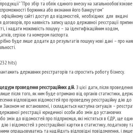
 продукції” “Про збір та облік єдиного внеску на загальнообов’язкове
оспроможності боржника або визнання його банкрутом”
 офіційному сайті доступ до відомостей, необхідних для видачі
я договорів, про наявність запису щодо державної реєстрації припи
ті, і надати можливість пошуку – за ідентифікаційним кодом,
тків, серією та номером паспорта.
отрібно буде лише додати до результатів пошуку нові дані – про ная
льності.
232 hits)
антажить державних реєстраторів та спростить роботу бізнесу.
оцедури проведення реєстраційних дій.
З цієї дати, після проведення
лише після того, як ним буде отримано від органів статистики, держ
несення відповідних відомостей про проведену реєстраційну дію до
и Законом не встановлені, і складається наступна ситуація – реєстр
державної реєстрації юридичної особи або змін до установчих
або змін до відомостей про підприємця, які містяться в ЄДР, ще оди
дію і відомостей з реєстраційної картки в статистику, податкову т
 ними опрацьовуватись та надійдуть відповідні повідомлення, і лише