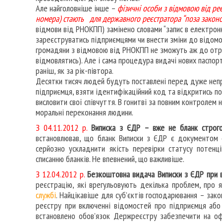
Але найголовніше інше –
фізичні особи з відмовою від ре
номера) стають для державного реєстратора “поза законо
відмови від РНОКПП) замінено словами “запис в електрон
зареєструватись підприємцями чи внести зміни до відомос
громадяни з відмовою від РНОКПП не зможуть аж до отри
відмовлятись). Але і сама процедура видачі нових паспорт
раніш, як за рік-півтора.
Десятки тисяч людей будуть поставлені перед дуже непр
підприємця, взяти ідентифікаційний код та відкритись п
висловити свої співчуття. В гонитві за повним контролем н
моральні переконання людини.
З 04.11.2012 р.
Виписка з ЄДР – вже не бланк строгої
встановлював, що бланк Виписки з ЄДР є документом с
серйозно ускладнити якість перевірки статусу потен
списанню бланків. Не впевнений, що важливіше.
З 12.04.2012 р.
Безкоштовна видача Виписки з ЄДР при 
реєстрацію, які врегульовують декілька проблем, про я
службі
. Найцікавіше для суб’єктів господарювання – за
реєстру при включенні відомостей про підприємця а
встановлено обов’язок Держреєстру забезпечити на оф