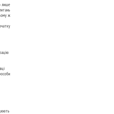
ю лише
питань
ьому ж
початку
рацію
вці
рособи
ацюють