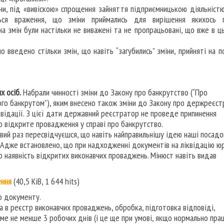
іни, під «вивіскою» спрощення зайняття підприємницькою діяльніст
ться враження, що зміни приймались для вирішення якихось 
на змін були настільки не виважені та не пропрацьовані, що вже в ц
ло введено стільки змін, що навіть “загубились” зміни, прийняті на 
х осіб.
Набрали чинності зміни до Закону про банкрутство (“Про
ого банкрутом”), яким внесено також зміни до Закону про держреєст
ідації. З цієї дати державний реєстратор не проведе припинення
 відкрите провадження у справі про банкрутство.
овий раз пересвідчуєшся, що навіть найправильнішу ідею наші посадо
 Адже встановлено, що при надходженні документів на ліквідацію ю
 наявність відкритих виконавчих проваджень. Мінюст навіть видав
ення
(40,5 KiB, 1 644 hits)
о документу.
в реєстр виконавчих проваджень, обробка, підготовка відповіді,
е не менше 3 робочих днів (і це ще при умові, якщо нормально пр