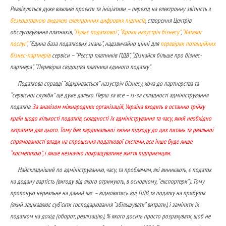
Реалізуються дуже важливі проекти та ініціативи – перехід на електронну звітність з
безкоштовною видачею електронних цифрових підписів
, створення Центрів
обслуговування платників,
“Пульс податкової”
,
“Кроки назустріч бізнесу”
,
“Каталог
послуг”
, “Єдина база податкових знань”, надзвичайно цінні для
перевірки потенційних
бізнес-партнерів
сервіси – “Реєстр платників ПДВ”, “Дізнайся більше про бізнес-
партнера”, “Перевірка свідоцтва платника єдиного податку”.
Податкова справді “відкривається” назустріч бізнесу, хоча до партнерства та
“сервісної служби” ще дуже далеко. Перш за все – із-за складності адміністрування
податків.
За аналізом міжнародних організацій, Україна входить в останню трійку
країн щодо кількості податків, складності їх адміністрування та часу, який необхідно
затратити для цього. Тому без кардинальної зміни підходу до цих питань та реальної
спрямованості влади на спрощення податкової системи, все інше буде лише
“косметикою”, і лише незначно покращуватиме життя підприємцям.
Найскладніший по адмініструванню, часу, та проблемам, які виникають, є податок
на додану вартість (вигоду від якого отримують, в основному, “експортери”). Тому
пропоную нереальне на даний час – відмовитись від ПДВ та податку на прибуток
(який зацікавлює суб’єкти господарювання “збільшувати” витрати), і замінити їх
податком на дохід (оборот, реалізацію), % якого досить просто розрахувати, щоб не