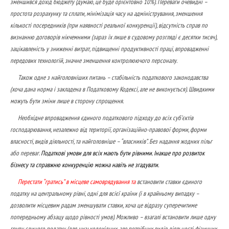
зменшився дохід бюджету (думаю, це буде орієнтовно 10%). Переваги очевидні –
простота розрахунку та сплати, мінімізація часу на адміністрування, зменшення
кількості посередників (при наявності реальної конкуренції), відсутність справ по
визнанню договорів нікчемними (зараз їх лише в судовому розгляді є десятки тисяч),
зацікавленість у зниженні витрат, підвищенні продуктивності праці, впровадженні
передових технологій, значне зменшення контролюючого персоналу.
Також одне з найголовніших питань – стабільність податкового законодавства
(хоча дана норма і закладена в Податковому Кодексі, але не виконується). Швидкими
можуть бути зміни лише в сторону спрощення.
Необхідне впровадження єдиного податкового підходу до всіх суб’єктів
господарювання, незалежно від території, організаційно-правової форми, форми
власності, видів діяльності, та найголовніше – “власників”. Без надання жодних пільг
або переваг.
Податкові умови для всіх мають бути рівними. Інакше про розвиток
бізнесу та справжню конкуренцію можна навіть не згадувати.
Перестати “гратись” в місцеве самоврядування та
встановити ставки єдиного
податку на центральному рівні, одні для всієї країни (і в крайньому випадку –
дозволити місцевим радам зменшувати ставки, хоча це відразу суперечитиме
попередньому абзацу щодо рівності умов). Можливо – взагалі встановити лише одну
групу єдиного податку (для низькодохідних, але потрібних видів діяльності фізичних