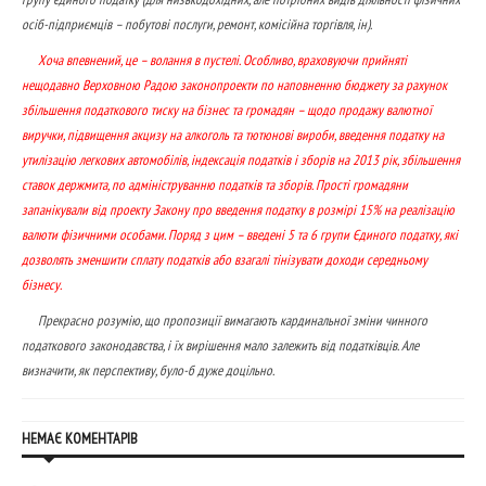
осіб-підприємців – побутові послуги, ремонт, комісійна торгівля, ін).
Хоча впевнений, це – волання в пустелі. Особливо, враховуючи прийняті
нещодавно Верховною Радою законопроекти по наповненню бюджету за рахунок
збільшення податкового тиску на бізнес та громадян – щодо продажу валютної
виручки, підвищення акцизу на алкоголь та тютюнові вироби, введення податку на
утилізацію легкових автомобілів, індексація податків і зборів на 2013 рік, збільшення
ставок держмита, по адмініструванню податків та зборів. Прості громадяни
запанікували від проекту Закону про введення податку в розмірі 15% на реалізацію
валюти фізичними особами. Поряд з цим – введені 5 та 6 групи Єдиного податку, які
дозволять зменшити сплату податків або взагалі тінізувати доходи середньому
бізнесу.
Прекрасно розумію, що пропозиції вимагають кардинальної зміни чинного
податкового законодавства, і їх вирішення мало залежить від податківців. Але
визначити, як перспективу, було-б дуже доцільно.
НЕМАЄ КОМЕНТАРІВ