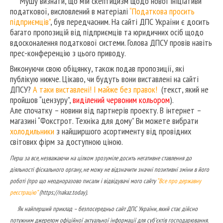
Мушу визнати, що мій скептицизм щодо нової ініціативи
податкової, висловлений в матеріалі
“Податкова просить
підприємців”
, був передчасним. На сайті ДПС України є досить
багато пропозицій від підприємців та юридичних осіб щодо
вдосконалення податкової системи. Голова ДПСУ провів навіть
прес-конференцію з цього приводу.
Виконуючи свою обіцянку, також подав пропозиції, які
публікую нижче. Цікаво, чи будуть вони виставлені на сайті
ДПСУ?
А таки виставлені! І майже без правок!
(текст, який не
пройшов “цензуру”,
виділений червоним кольором
).
Але спочатку – новини від партнерів проекту. В інтернет –
магазині “Фокстрот. Техніка для дому” Ви можете вибрати
холодильники
з найширшого асортименту від провідних
світових фірм за доступною ціною.
Перш за все, незважаючи на цілком зрозуміле досить негативне ставлення до
діяльності фіскального органу, не можу не відзначити значні позитивні зміни в його
роботі (про що неодноразово писали і відвідувачі мого сайту
“Все про державну
реєстрацію”
(https://nakaz.today).
Як найперший приклад – безпосередньо сайт ДПС України, який стає дійсно
потужним джерелом офіційної актуальної інформації для суб’єктів господарювання.