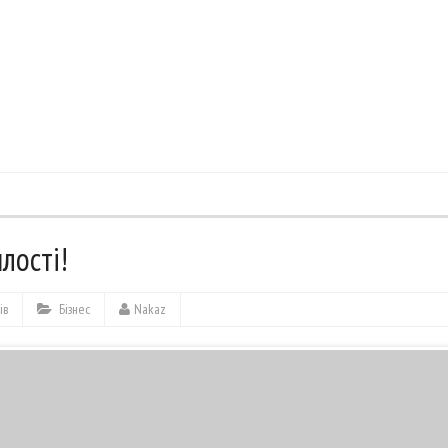
лості!
ів
Бізнес
Nakaz