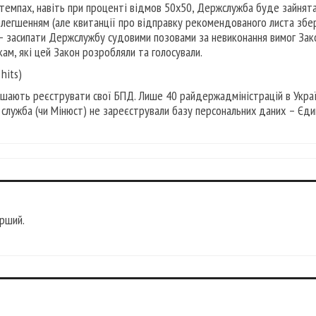
 темпах, навіть при проценті відмов 50х50, Держслужба буде зайнят
легшенням (але квитанції про відправку рекомендованого листа збе
 – засипати Держслужбу судовими позовами за невиконання вимог Зако
кам, які цей Закон розробляли та голосували.
 hits)
ішають реєструвати свої БПД. Лише 40 райдержадміністрацій в Украї
служба (чи Мінюст) не зареєстрували базу персональних даних – Єди
рший.