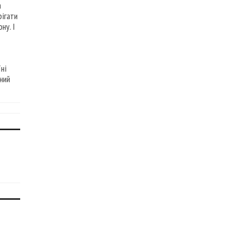
а
рігати
ну. І
ні
ний